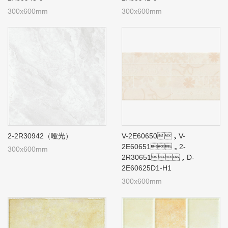
300x600mm
300x600mm
2-2R30942（哑光）
V-2E60650，V-
2E60651，2-
300x600mm
2R30651，D-
2E60625D1-H1
300x600mm